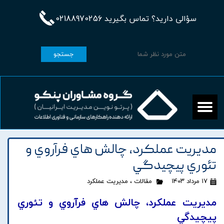
سؤالی دارید؟ تماس بگیرید 02188970256
جستجو
مديريت عملکرد، چالش هاي فرآروي و
تئوري پيچيدگي
۱۷ مرداد ۱۴۰۳
مقالات
،
مدیریت عملکرد
مديريت عملکرد، چالش هاي فرآروي و تئوري
پيچيدگي