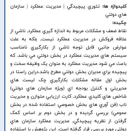
کلیدواژه ها:
تئوري پيچيدگي | مديريت عملکرد | سازمان
هاي دولتي
چکیده:
نقاط ضعف و مشکلات مربوط به اندازه گيري عملکرد, ناشي از
علاقه فروکش در مديريت عملکرد نيست, بلکه به علت
عوارض جانبي قابل توجه ناشي از بکارگيري نامناسب
سيستم هاي مديريت عملکرد در بخش دولتي مي باشد. که
باعث مي شود مديريت عملکرد به عنوان يک وظيفه سخت و
پيچيده براي مديران بخش دولتي مطرح باشد.دراين راستا در
بخش اول مقاله مشکلات بکارگيري چک ليست هاي
مديريتي و کنترل بودجه اي (ويژه سازمان هاي دولتي)
شاخص هاي کليدي عملکرد, کارت ارزيابي متوازن و مديريت
ناب (فن آوري هاي بخش خصوصي استفاده شده در بخش
عمومي) بررسي گرديده و در بخش دوم بر اساس کمک
گرفتن از نظريه پيچيدگي, مديريت عملکرد سازمان هاي
دولتي مورد بررسي قرار گرفته است. اين پژوهش با استفاده