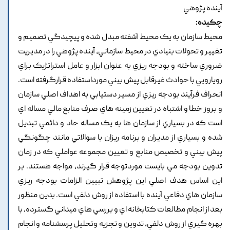
آينده پژوهي
چکیده:
محيط سازمان به يک محيط آشفته مبدل شده و پيچيدگي تصميم و
تغيير و تحولات بنيادي در محيط سازماني, آينده پژوهي را در مديريت
ضروري ساخته و بودجه ريزي به عنوان ابزار و عامل استراتژيک براي
رويارويي با حوادث غيرقابل پيش بيني مورداستفاده قرارگرفته است.
انحراف فرآيند بودجه ريزي از مسير دستيابي به اهداف اصلي سازمان
و بروز خطا و اشتباه در تعيين زمينه هاي صرف منابع مالي مساله اي
است که در بسياري از سازمان ها به يک مساله حاد و دائمي تبديل
شده و بسياري از مديران و برنامه ريزان با سوالاتي مانند چگونگي
پيش بيني و تخصيص منابع و تعيين مجموعه عواملي که در زمان
تدوين بودجه مي بايست موردتوجه قرار گيرند, مواجه هستند. بر
اين اساس هدف اصلي اين پژوهش تبيين الزامات بودجه ريزي
سازمان هاي دفاعي آينده با استفاده از روش دلفي است. بدين منظور
بعد از انجام مطالعات کتابخانه اي و بررسي هاي ميداني گسترده, با
بهره گيري از روش دلفي, تدوين و تجزيه وتحليل پرسشنامه و انجام