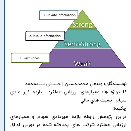
نویسندگان:
وديعي محمدحسين | حسيني سيدمحمد
کلیدواژه ها:
معيارهاي ارزيابي عملکرد | بازده غير عادي
سهام | نسبت هاي مالي
چکیده:
دراين پژوهش رابطه بازده غيرعادي سهام و معيارهاي
ارزيابي عملکرد شرکت هاي پذيرفته شده در بورس اوراق