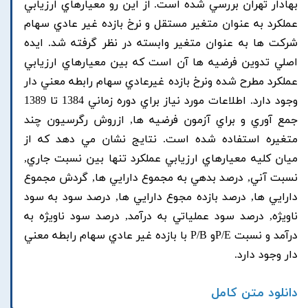
بهادار تهران بررسي شده است. از اين رو معيارهاي ارزيابي
عملکرد به عنوان متغير مستقل و نرخ بازده غير عادي سهام
شرکت ها به عنوان متغير وابسته در نظر گرفته شد. ايده
اصلي تدوين فرضيه ها آن است که بين معيارهاي ارزيابي
عملکرد مطرح شده ونرخ بازده غيرعادي سهام رابطه معني دار
وجود دارد. اطلاعات مورد نياز براي دوره زماني 1384 تا 1389
جمع آوري و براي آزمون فرضيه ها, ازروش رگرسيون چند
متغيره استفاده شده است. نتايج نشان مي دهد که از
ميان کليه معيارهاي ارزيابي عملکرد تنها بين نسبت جاري,
نسبت آني, درصد بدهي به مجموع دارايي ها, گردش مجموع
دارايي ها, درصد بازده مجوع دارايي ها, درصد سود به سود
ناويژه, درصد سود عملياتي به درآمد, درصد سود ناويژه به
درآمد و نسبت P/Eو P/B با بازده غير عادي سهام رابطه معني
دار وجود دارد.
دانلود متن کامل