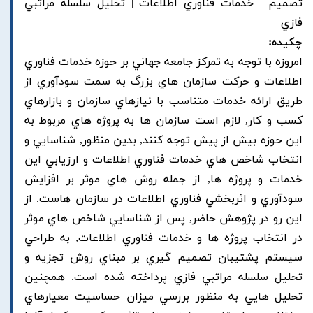
تصميم | خدمات فناوري اطلاعات | تحليل سلسله مراتبي
فازي
چکیده:
امروزه با توجه به تمرکز جامعه جهاني بر حوزه خدمات فناوري
اطلاعات و حرکت سازمان هاي بزرگ به سمت سودآوري از
طريق ارائه خدمات متناسب با نيازهاي سازمان و بازارهاي
کسب و کار, لازم است سازمان ها به پروژه هاي مربوط به
اين حوزه بيش از پيش توجه کنند, بدين منظور, شناسايي و
انتخاب شاخص هاي خدمات فناوري اطلاعات و ارزيابي اين
خدمات و پروژه ها, از جمله روش هاي موثر بر افزايش
سودآوري و اثربخشي فناوري اطلاعات در سازمان هاست. از
اين رو در پژوهش حاضر, پس از شناسايي شاخص هاي موثر
در انتخاب پروژه ها و خدمات فناوري اطلاعات, به طراحي
سيستم پشتيبان تصميم گيري بر مبناي روش تجزيه و
تحليل سلسله مراتبي فازي پرداخته شده است. همچنين
تحليل هايي به منظور بررسي ميزان حساسيت معيارهاي