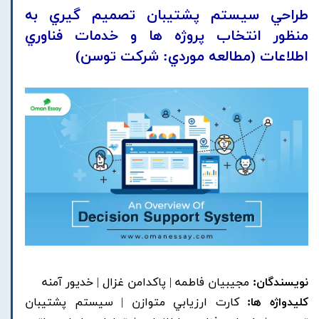
طراحي سيستم پشتيبان تصميم گيري به
منظور انتخاب پروژه ها و خدمات فناوري
اطلاعات (مطالعه موردي: شرکت توسن)
نویسندگان:
مجيبيان فاطمه | پاکدامن غزال | خديور آمنه
کلیدواژه ها:
کارت ارزيابي متوازن | سيستم پشتيبان