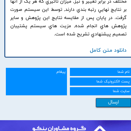
مختلف در برابر تغيير و نيز, ميزان تاثيري که هر يک از آنها
بر نتايج نهايي رتبه بندي دارند, توسط اين سيستم صورت
گرفت. در پايان پس از مقايسه نتايج اين پژوهش و ساير
پژوهش هاي انجام شده, مزيت هاي سيستم پشتيبان
تصميم پيشنهادي تشريح شده است.
دانلود متن کامل
ارسال