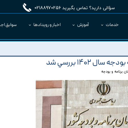
سؤالی دارید؟ تماس بگیرید 02188970256
خدمات
آموزش
اخبار و رویدادها
سوابق اجر
مدیریت طرح MC
ارائه نرم‌افزار به عنوان SaaS
 ۱۴۰۲ بررسي شد
ن برنامه و بودجه