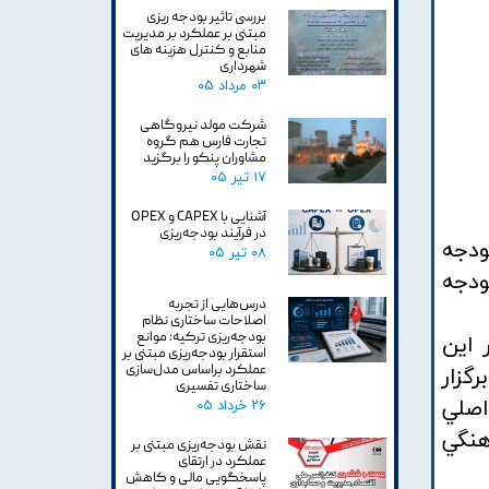
بررسی تاثیر بودجه ریزی
مبتنی بر عملکرد بر مدیریت
منابع و کنترل هزینه های
شهرداری
۰۳ مرداد ۰۵
شرکت مولد نیروگاهی
تجارت فارس هم گروه
مشاوران پنکو را برگزید
۱۷ تیر ۰۵
آشنایی با CAPEX و OPEX
در فرآیند بودجه‌ریزی
ارف بودجه
۰۸ تیر ۰۵
ودجه
درس‌هایی از تجربه
اصلاحات ساختاری نظام
بودجه‌ریزی ترکیه: موانع
 اين
استقرار بودجه‌ریزی مبتنی بر
عملکرد براساس مدل‌سازی
گزار
ساختاری تفسیری
؛ جهت‌گيري‌هاي اصلي
۲۶ خرداد ۰۵
 و هماهنگي
نقش بودجه‌ریزی مبتنی بر
عملکرد در ارتقای
پاسخگویی مالی و کاهش