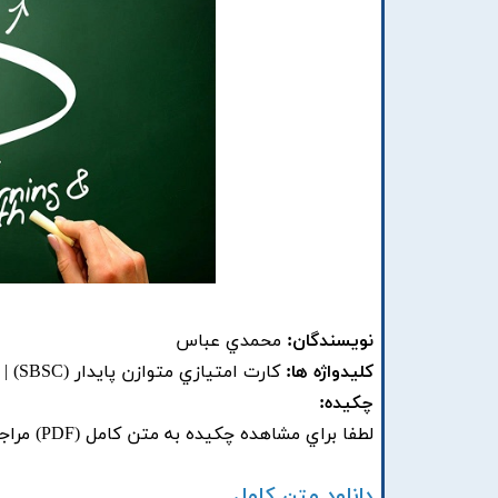
نویسندگان:
محمدي عباس
کلیدواژه ها:
کارت امتيازي متوازن پايدار (SBSC) | تصميم گيري چند معياره (MCDM) | استراتژي بازاريابي رقابتي
چکیده:
لطفا براي مشاهده چکيده به متن کامل (PDF) مراجعه فرماييد.
دانلود متن کامل