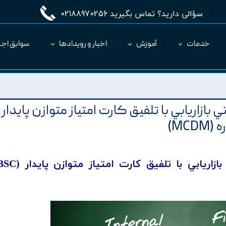
سؤالی دارید؟ تماس بگیرید 02188970256
خدمات
آموزش
اخبار و رویدادها
سوابق اجر
مدیریت طرح MC
ارائه نرم‌افزار به عنوان SaaS
بازاريابي با تلفيق کارت امتياز متوازن پايدار