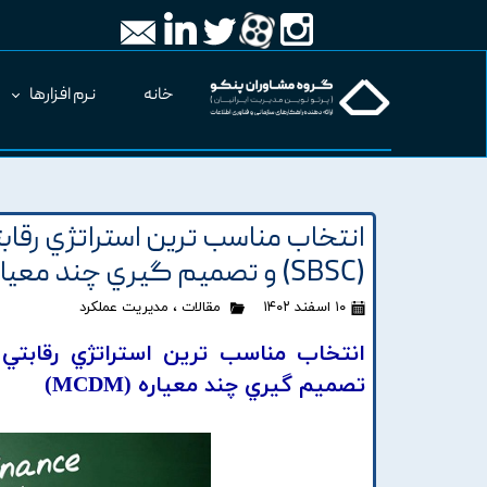
خانه
نرم افزارها
انتخاب مناسب ترين استراتژي رقابتي 
(SBSC) و تصميم گيري چند معياره (MCDM)
۱۰ اسفند ۱۴۰۲
مقالات
،
مدیریت عملکرد
تصميم گيري چند معياره (MCDM)