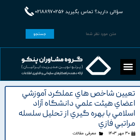
سؤالی دارید؟ تماس بگیرید 02188970256
جستجو
تعيين شاخص هاي عملکرد آموزشي
اعضاي هيئت علمي دانشگاه آزاد
اسلامي با بهره گيري از تحليل سلسله
مراتبي فازي
۳۰ مهر ۱۴۰۳
معرفی مقالات