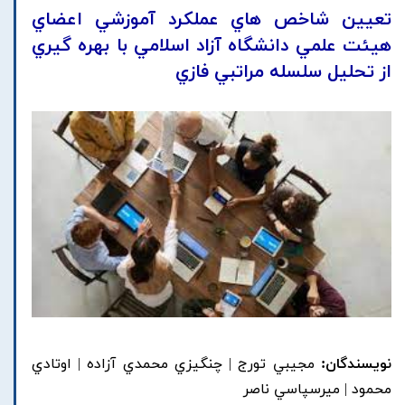
تعيين شاخص هاي عملکرد آموزشي اعضاي
هيئت علمي دانشگاه آزاد اسلامي با بهره گيري
از تحليل سلسله مراتبي فازي
نویسندگان:
مجيبي تورج | چنگيزي محمدي آزاده | اوتادي
محمود | ميرسپاسي ناصر