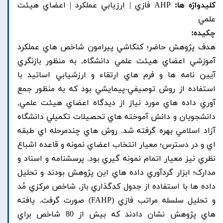
کلیدواژه ها:
AHP فازي | ارزيابي عملکرد | اعضاي هيئت
علمي
چکیده:
هدف پژوهش حاضر؛ کنکاشي پيرامون شاخص هاي عملکرد
آموزشي اعضاي هيئت علمي دانشگاه, به منظور بازنگري
آيين نامه ها و فرم هاي ارتقاء و ارزشيابي اساتيد با
استفاده از روش توصيفي-پيمايشي بود که به منظور جمع
آوري داده هاي مورد نياز از ديدگاه اعضاي هيئت علمي,
دانشجويان و دانش آموخته هاي تحصيلات تکميلي دانشگاه
آزاد اسلامي بهره گرفته شد. روش هاي چندمرحله اي طبقه
اي و در دسترس؛ معيار انتخاب اعضاي نمونه و قاعده اشباع
نظري نيز معيار اتمام نمونه گيري بود. پرسشنامه و اسناد و
مدارک؛ ابزار گردآوري داده هاي اين پژوهش بودند و تحليل
داده ها با استفاده از جدول کدگذاري باز, شاخص مرکزي مُد
و تحليل سلسله مراتب فازي (FAHP) صورت گرفت. يافته
هاي پژوهش نشان دادند که بيش از 80 شاخص براي