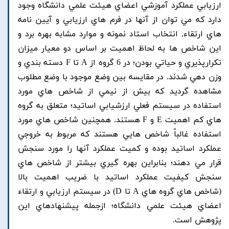
ارزيابي عملکرد آموزشي اعضاي هيئت علمي دانشگاه وجود
دارد که مي توان از آنها در فرم هاي ارزيابي و آيين نامه
هاي ارتقاء, انتخاب استاد نمونه و موارد مشابه بهره برد و
اين شاخص ها به لحاظ اهميت بر اساس دو معيار ميزان
تکرارپذيري و حياتي بودن؛ در 6 گروه از A تا F دسته بندي و
وزن دهي شدند. در مقايسه بين وضع موجود با وضع مطلوب
مشاهده گرديد که بيش از نيمي از شاخص هاي مورد
استفاده در سيستم فعلي ارزشيابي اساتيد؛ متعلق به گروه
هاي کم اهميت E و F هستند. همچنين شاخص هاي مورد
استفاده غالباً شاخص هايي هستند که مربوط به خروجي
عملکرد اساتيد بوده و کميت عملکرد آنها را مورد سنجش
قرار مي دهند؛ بنابراين بهره گيري بيشتر از شاخص هاي
سنجش کيفيت عملکرد اساتيد با ضريب اهميت بالا
(شاخص هاي گروه هاي A تا D) در سيستم ارزيابي و ارتقاء
اعضاي هيئت علمي دانشگاه؛ ازجمله پيشنهادهاي اين
پژوهش است.