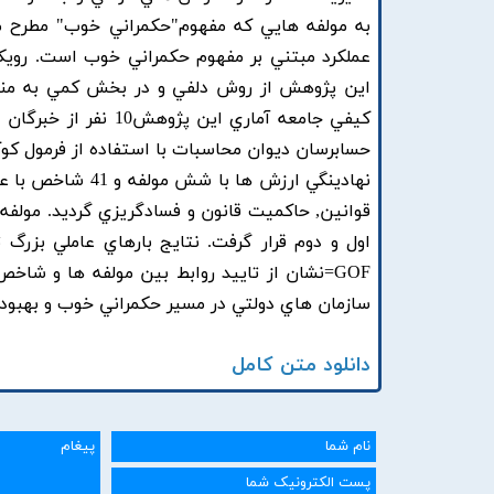
به مولفه هايي که مفهوم"حکمراني خوب" مطرح م
عملکرد مبتني بر مفهوم حکمراني خوب است. روي
اين پژوهش از روش دلفي و در بخش کمي به منظ
حسابرسان ديوان محاسبات با استفاده از فرمول کو
نهادينگي ارزش ها
GOF=نشان از تاييد روابط بين مولفه ها و شا
سازمان هاي دولتي در مسير حکمراني خوب و بهبو
دانلود متن کامل