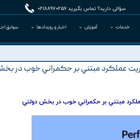
سؤالی دارید؟ تماس بگیرید 02188970256
خدمات
آموزش
اخبار و رویدادها
سوابق اجر
مدیریت طرح MC
ارائه نرم‌افزار به عنوان SaaS
ريت عملکرد مبتني بر حکمراني خوب در بخ
لکرد مبتني بر حکمراني خوب در بخش دولتي