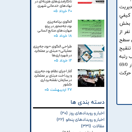
ناکارآمدی‌های هزینه‌ای در
نهادهای خدماتی شهری
ديريت
۲۰ خرداد ۰۵
 کيفي
الگوی برنامه‌ریزی
ر بخش
بودجه‌محور در پرتو
مهارت‌های منابع انسانی
کيفي جامعه آماري اين پژوهش10 نفر از خبرگان دانشگاهي و حسابرسان ديوان محاسبات کشور و در بخش کمي140 نفر از
۱۸ خرداد ۰۵
ي سطح
طراحی الگوی «بودجه‌ریزی
, تنقيح
عملیاتی» مبتنی بر عملکرد
در شهرداری‌ها
و فسادگريزي با ضرايب 698/0 و 661/0 به ترتيب رتبه
۱۲ خرداد ۰۵
اول و دوم قرار گرفت. نتايج بارهاي عاملي بزرگ تر از 5/. درصد به دست آمده در حالت استاندارد و همچنين معيار 69/0
آغاز اجرای نظام بودجه‌ریزی
 حرکت
و پرداخت مبتنی بر عملکرد
در سازمان نقشه‌برداری
کشور
۲۷ اردیبهشت ۰۵
دسته بندی ها
اخبار و رویدادهای روز
(۲۰)
اخبار و رویدادهای پنکو
(۲۲)
مقالات
(۳۳۱)