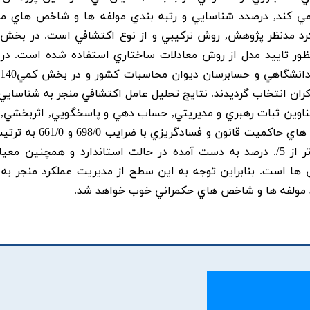
ي کند, درصدد شناسايي و رتبه بندي مولفه ها و شاخص هاي م
کرد مدنظر پژوهش, روش ترکيبي و از نوع اکتشافي است. در بخش
ور تاييد مدل از روش معادلات ساختاري استفاده شده است. د
کران انتخاب گرديدند. نتايج تحليل عامل اکتشافي منجر به شناساي
 با شش مولفه و 41 شاخص با عناوين ثبات رهبري و مديريتي, حساب دهي و پاسخگويي, اثربخشي
قوانين, حاکميت قانون و فسادگريزي گرديد. مولفه هاي حاکميت قانون 
خص ها است. بنابراين توجه به اين سطح از مديريت عملکرد منجر به
د مولفه ها و شاخص هاي حکمراني خوب خواهد شد.