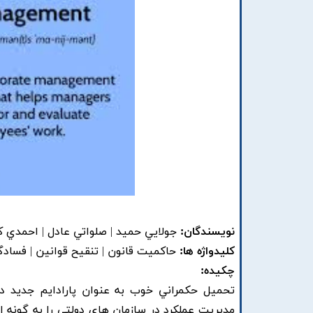
نویسندگان:
جولايي حميد | صلواتي عادل | احمدي ک
کلیدواژه ها:
حاکميت قانون | تنقيح قوانين | فسادگ
چکیده:
تحميل حکمراني خوب به عنوان پارادايم جديد د
مديريت عملکرد در سازمان هاي دولتي را به گونه ا