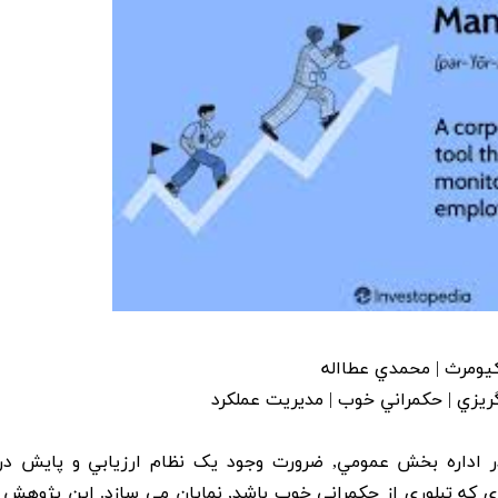
يومرث | محمدي عطااله
ريزي | حکمراني خوب | مديريت عملکرد
ر اداره بخش عمومي, ضرورت وجود يک نظام ارزيابي و پايش در
ي که تبلوري از حکمراني خوب باشد, نمايان مي سازد. اين پژوهش با