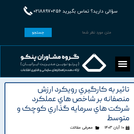
سؤالی دارید؟ تماس بگیرید 02188970256
جستجو
تاثير به کارگيري رويکرد ارزش
منصفانه بر شاخص هاي عملکرد
شرکت هاي سرمايه گذاري کوچک و
متوسط
۱۰ آبان ۱۴۰۳
معرفی مقالات