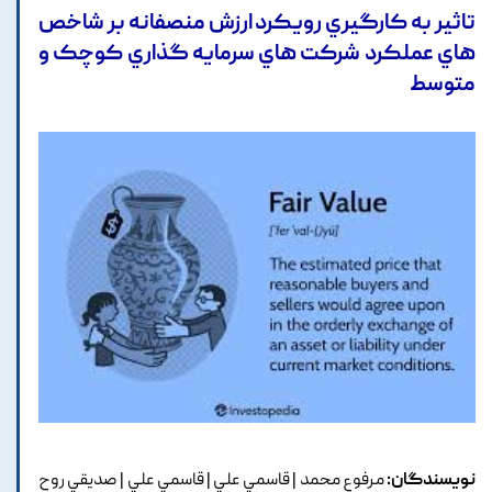
تاثير به کارگيري رويکرد ارزش منصفانه بر شاخص
هاي عملکرد شرکت هاي سرمايه گذاري کوچک و
متوسط
نویسندگان:
مرفوع محمد | قاسمي علي | قاسمي علي | صديقي روح