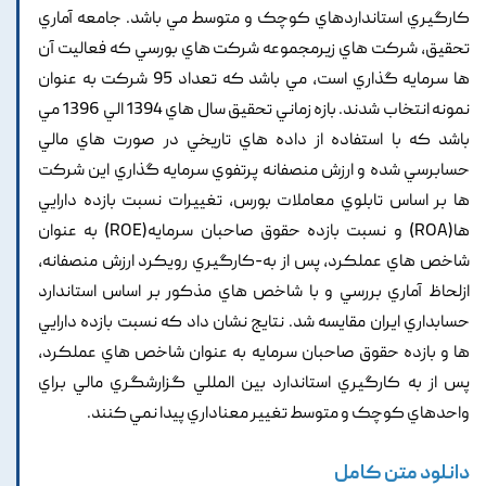
کارگيري استانداردهاي کوچک و متوسط مي باشد. جامعه آماري
تحقيق, شرکت هاي زيرمجموعه شرکت هاي بورسي که فعاليت آن
ها سرمايه گذاري است, مي باشد که تعداد 95 شرکت به عنوان
نمونه انتخاب شدند. بازه زماني تحقيق سال هاي 1394 الي 1396 مي
باشد که با استفاده از داده هاي تاريخي در صورت هاي مالي
حسابرسي شده و ارزش منصفانه پرتفوي سرمايه گذاري اين شرکت
ها بر اساس تابلوي معاملات بورس, تغييرات نسبت بازده دارايي
ها(ROA) و نسبت بازده حقوق صاحبان سرمايه(ROE) به عنوان
شاخص هاي عملکرد, پس از به-کارگيري رويکرد ارزش منصفانه,
ازلحاظ آماري بررسي و با شاخص هاي مذکور بر اساس استاندارد
حسابداري ايران مقايسه شد. نتايج نشان داد که نسبت بازده دارايي
ها و بازده حقوق صاحبان سرمايه به عنوان شاخص هاي عملکرد,
پس از به کارگيري استاندارد بين المللي گزارشگري مالي براي
واحدهاي کوچک و متوسط تغيير معناداري پيدا نمي کنند.
دانلود متن کامل