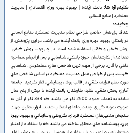
کلیدواژه ها:
بانک آينده | بهبود بهره وري اقتصادي | مديريت
عملکرد | منابع انساني
چکیده:
هدف پژوهش حاضر, طراحي نظام مديريت عملکرد منابع انساني
در راستاي بهبود بهره وري بانک آينده مي باشد. در اين پژوهش, از
روش کيفي و کمّي استفاده شده است. در چارچوب روش کيفي,
تعدادي از کارشناسان حوزه بانکي, شناسايي و پس از انجام مصاحبه
دلفي با آنان, برخي از مهم ترين شاخص هاي عملکردي, شناسايي
گرديد. پس از طراحي مدل مديريت عملکرد بر اساس شاخص هاي
مورد نظر, فرايند کمّي در قالب روش پيمايشي, آغاز گرديد. جامعه
آماري بخش کمّي, کليه کارکنان بانک آينده با بيش از پنج سال
سابقه به تعداد حدود 2500 نفر مي باشند که 333 نفر از آنان به
صورت نمونه گيري چندمرحله اي انتخاب شدند. ابزار تحقيق جهت
سنجش متغيرهاي عملکرد فردي, گروهي و سازماني و بهبود بهره
وري, پرسشنامه هاي محقق ساخته مي باشند که با استفاده از اعتبار
محتوا, تعيين اعتبار و با استفاده از همساني دروني به روش آلفاي