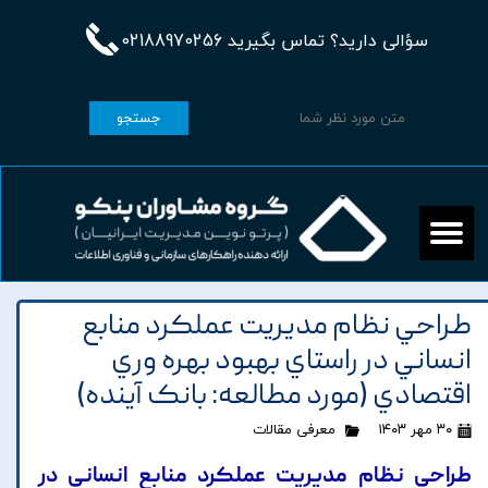
سؤالی دارید؟ تماس بگیرید 02188970256
جستجو
طراحي نظام مديريت عملکرد منابع
انساني در راستاي بهبود بهره وري
اقتصادي (مورد مطالعه: بانک آينده)
۳۰ مهر ۱۴۰۳
معرفی مقالات
طراحي نظام مديريت عملکرد منابع انساني در