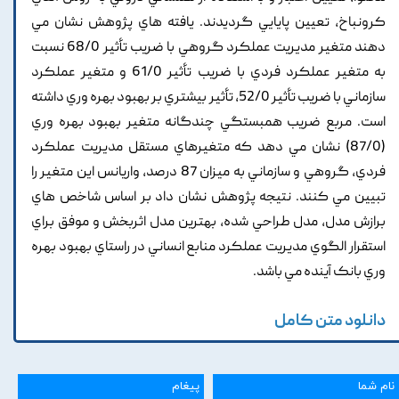
کرونباخ, تعيين پايايي گرديدند. يافته هاي پژوهش نشان مي
دهند متغير مديريت عملکرد گروهي با ضريب تأثير 68/0 نسبت
به متغير عملکرد فردي با ضريب تأثير 61/0 و متغير عملکرد
سازماني با ضريب تأثير 52/0, تأثير بيشتري بر بهبود بهره وري داشته
است. مربع ضريب همبستگي چندگانه متغير بهبود بهره وري
(87/0) نشان مي دهد که متغيرهاي مستقل مديريت عملکرد
فردي, گروهي و سازماني به ميزان 87 درصد, واريانس اين متغير را
تبيين مي کنند. نتيجه پژوهش نشان داد بر اساس شاخص هاي
برازش مدل, مدل طراحي شده, بهترين مدل اثربخش و موفق براي
استقرار الگوي مديريت عملکرد منابع انساني در راستاي بهبود بهره
وري بانک آينده مي باشد.
دانلود متن کامل