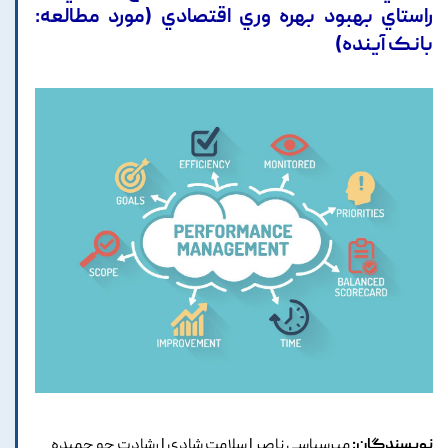
راستاي بهبود بهره وري اقتصادي (مورد مطالعه:
بانک آينده)
نویسندگان:
ميرسپاسي ناصر | سلامت شادي | رشادت جو حميده