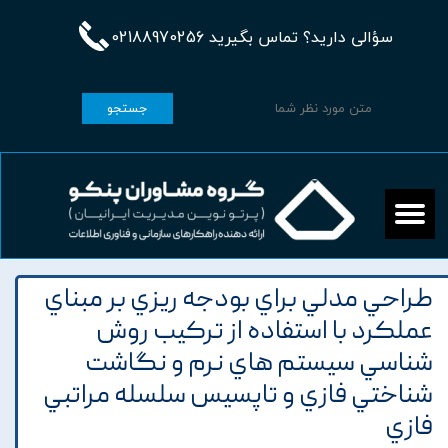
سؤالی دارید؟ تماس بگیرید 02188970256
جستجو
طراحي مدلي براي بودجه ريزي بر مبناي
عملکرد با استفاده از ترکيب روش
شناسي سيستم هاي نرم و نگاشت
شناختي فازي و تاپسيس سلسله مراتبي
فازي