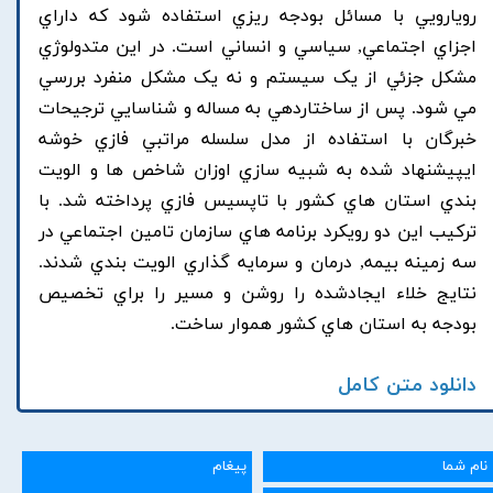
رويارويي با مسائل بودجه ريزي استفاده شود که داراي
اجزاي اجتماعي, سياسي و انساني است. در اين متدولوژي
مشکل جزئي از يک سيستم و نه يک مشکل منفرد بررسي
مي شود. پس از ساختاردهي به مساله و شناسايي ترجيحات
خبرگان با استفاده از مدل سلسله مراتبي فازي خوشه
ايپيشنهاد شده به شبيه سازي اوزان شاخص ها و الويت
بندي استان هاي کشور با تاپسيس فازي پرداخته شد. با
ترکيب اين دو رويکرد برنامه هاي سازمان تامين اجتماعي در
سه زمينه بيمه, درمان و سرمايه گذاري الويت بندي شدند.
نتايج خلاء ايجادشده را روشن و مسير را براي تخصيص
بودجه به استان هاي کشور هموار ساخت.
دانلود متن کامل