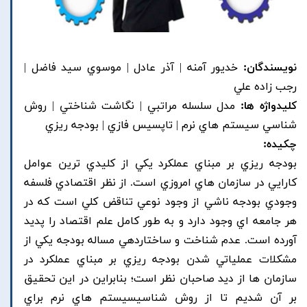
نویسندگان:
خديور آمنه | آذر عادل | موسوي سيد فاضل |
رجب زاده علي
کلیدواژه ها:
مدل سلسله مراتبي | نگاشت شناختي | روش
شناسي سيستم هاي نرم | تاپسيس فازي | بودجه ريزي
چکیده:
بودجه ريزي بر مبناي عملکرد يکي از کليدي ترين عوامل
کارايي در سازمان هاي امروزي است. از نظر اقتصادي فلسفه
وجودي بودجه ناشي از وجود نوعي تناقض کلي است که در
هر جامعه اي وجود دارد و به طور کامل علم اقتصاد را پديد
آورده است. عدم شناخت و ساختاردهي مساله بودجه يکي از
مشکلات عملياتي شدن بودجه ريزي بر مبناي عملکرد در
سازمان ها از ديد صاحبان نظر است؛ بنابراين در اين تحقيق
بر آن شديم تا از روش شناسيسيستم هاي نرم براي