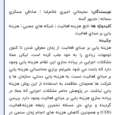
نویسندگان:
سليماني اميري غلامرضا | صادقي عسکري
سمانه | خديور آمنه
کلیدواژه ها:
تابع هزينه فعاليت | شبکه هاي عصبي | هزينه
يابي بر مبناي فعاليت
چکیده:
هزينه يابي بر مبناي فعاليت از زمان معرفي شدن تا کنون
توجهات زيادي را به خود جلب کرده است. ليکن عملا
مشکلات اجرايي در پياده سازي اين نظام هزينه يابي وجود
دارد که باعث مي شود عليرغم برتري محاسباتي هزينه يابي
بر مبناي فعاليت نسبت به هزينه يابي سنتي, سازمان ها و
شرکت ها همچنان علاقمند به استفاده از اين روش هزينه
يابي نباشند. در پژوهش حاضر مشکلات اجرايي که عملا در
پياده سازي هزينه يابي بر مبناي فعاليت وجود دارد, بررسي
گرديده و براي حل مسئله تخمين رابطه هزينه-فعاليت
(CER) و همچنين کاهش هزينه هاي انجام زمان سنجي در