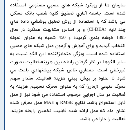
سازمان ها از رويکرد شبکه هاي عصبي مصنوعي استفاده
شده است. جامعه آماري تحقيق کليه شعب بانک مسکن
مي باشد که با استفاده از روش تحليل پوششي داده هاي
چند لايه (CI-DEA) و بر اساس مشابهت عملکرد در سال
1395 خوشه بندي گرديده و 450 شعبه به عنوان نمونه
انتخاب گرديد و براي آموزش و آزمون مدل شبکه هاي عصبي
استفاده شده است. ويژگي متمايزکننده اين الگو نسبت به
ساير الگوها در نظر گرفتن رابطه بين هزينه-فعاليت بصورت
غيرخطي است. معماري خاص شبکه پيشنهادي باعث مي
شود تا علاوه بر پيش بيني هزينه فعاليت, مقدار سهم
محرک منبعي (زمان) که به عنوان محرک تسهيم هزينه به
فعاليت در مدل اجرايي مرسوم, استفاده مي شود نيز از مدل
قابل استخراج باشد. نتايج RMSE و MAE مدل معرفي شده
نشان داد که مدل ارائه شده قابليت تخمين رابطه هزينه-
فعاليت را دارا مي باشد.