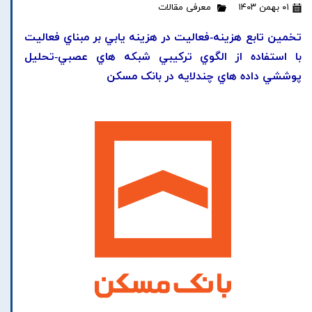
۰۱ بهمن ۱۴۰۳
معرفی مقالات
تخمين تابع هزينه-فعاليت در هزينه يابي بر مبناي فعاليت
با استفاده از الگوي ترکيبي شبکه هاي عصبي-تحليل
پوششي داده هاي چندلايه در بانک مسکن