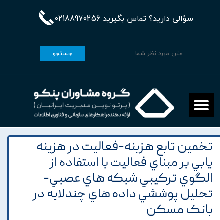
سؤالی دارید؟ تماس بگیرید 02188970256
جستجو
تخمين تابع هزينه-فعاليت در هزينه
يابي بر مبناي فعاليت با استفاده از
الگوي ترکيبي شبکه هاي عصبي-
تحليل پوششي داده هاي چندلايه در
بانک مسکن