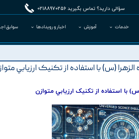
سؤالی دارید؟ تماس بگیرید 02188970256
خدمات
آموزش
اخبار و رویدادها
سوابق اجر
مدیریت طرح MC
ارائه نرم‌افزار به عنوان SaaS
زهرا (س) با استفاده از تکنيک ارزيابي متوا
) با استفاده از تکنيک ارزيابي متوازن