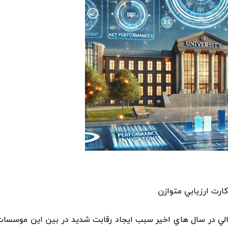
کارت ارزيابي متوازن
لي در سال هاي اخير سبب ايجاد رقابت شديد در بين اين موسسا