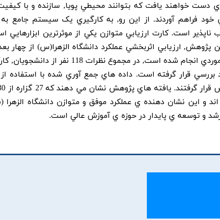
ي دست خواهند يافت که بتوانند محيطي پويا, سازنده و با کيفيت 
ود فراهم آوردند. از اين رو, به کارگيري يک سيستم جامع به 
ب ناپذير است. کارت ارزيابي متوازن يکي از موثرترين ابزارهايي ا
ن پژوهش, ارزيابي اثربخشي عملکرد دانشگاه الزهرا(س) از چهار بعد
ارزيابي متوازن است. در اين مطالعه که به صورت موردي انجام شده است, در مجموع نظرات 118 نف
رد بررسي قرار گرفته است. داده هاي جمع آوري شده با استفاده از 
اند و اين نشان دهنده ي عملکرد موفق و متوازن دانشگاه الزهرا (
د و توسعه ي پايدار در حوزه ي آموزش عالي است.