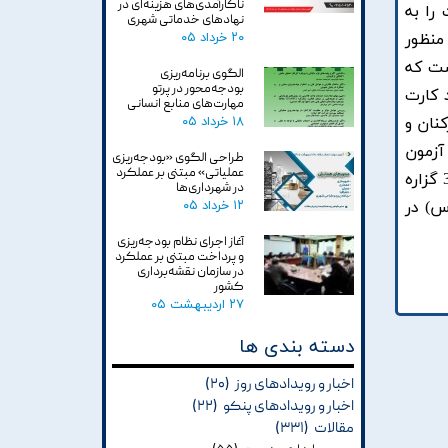
ناکارآمدی‌های هزینه‌ای در
را به
نهادهای خدماتی شهری
منظور
۲۰ خرداد ۰۵
ست که
الگوی برنامه‌ریزی
بودجه‌محور در پرتو
 کارت
مهارت‌های منابع انسانی
ر از دانشجويان, کارکنان و
۱۸ خرداد ۰۵
آزمون
طراحی الگوی «بودجه‌ریزی
عملیاتی» مبتنی بر عملکرد
هاي آلفاي کرونباخ, تي تست و فريدمن مورد سنجش قرار گرفتند. يافته هاي پژوهش نشان مي دهند که 27 گزاره از 30 گزاره
در شهرداری‌ها
س) در
۱۲ خرداد ۰۵
آغاز اجرای نظام بودجه‌ریزی
و پرداخت مبتنی بر عملکرد
در سازمان نقشه‌برداری
کشور
۲۷ اردیبهشت ۰۵
دسته بندی ها
اخبار و رویدادهای روز
(۲۰)
اخبار و رویدادهای پنکو
(۲۲)
مقالات
(۳۳۱)