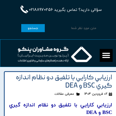
سؤالی دارید؟ تماس بگیرید 02188970256
جستجو
ارزيابي کارايي با تلفيق دو نظام اندازه
گيري BSC و DEA
۰۲ فروردین ۱۴۰۴
معرفی مقالات
ارزيابي کارايي با تلفيق دو نظام اندازه گيري
BSC و DEA