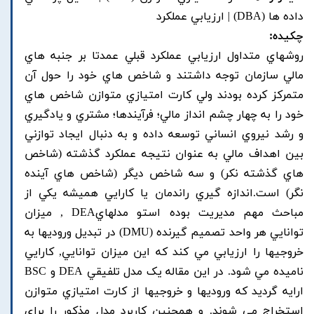
داده ها (DBA) | ارزيابي عملکرد
چکیده:
روشهاي متداول ارزيابي عملکرد قبلي عمدتا بر جنبه هاي
مالي سازمان توجه داشتند و شاخص هاي خود را حول آن
متمرکز کرده بودند ولي کارت امتيازي متوازن شاخص هاي
خود را به چهار چشم انداز مالي؛ فرآيندها؛ مشتري و يادگيري
و رشد نيروي انساني توسعه داده و به دنبال ايجاد توازني
بين اهداف مالي به عنوان نتيجه عملکرد گذشته (شاخص
هاي گذشته نکر) و سه شاخص ديگر (شاخص هاي آينده
نگر) است.اندازه گيري راندمان يا کارايي هميشه يکي از
مباحث مهم مديريت بوده استو مدلهايDEA , ميزان
توانايي هر واحد تصميم گيرنده (DMU) در تبديل وروديها به
خروجيها را ارزيابي مي کند که اين ميزان توانايي, کارايي
ناميده مي شود. در اين مقاله يک مدل تلفيقي DEA و BSC
ارايه گرديد که وروديها و خروجيها از کارت امتيازي متوازن
استخراج مي شوند. و همچنين کاربرد مدل مذکور را براي