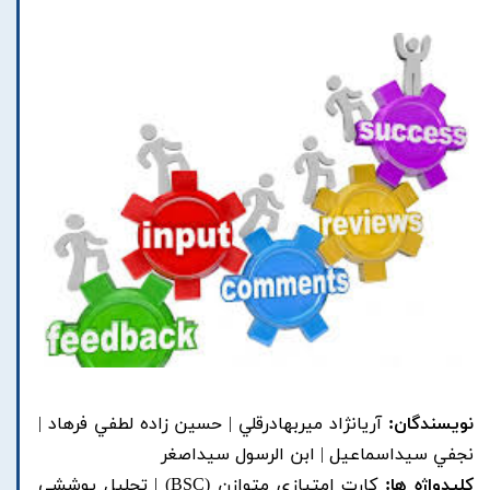
نویسندگان:
آريانژاد ميربهادرقلي | حسين زاده لطفي فرهاد |
نجفي سيداسماعيل | ابن الرسول سيداصغر
کلیدواژه ها:
کارت امتيازي متوازن (BSC) | تحليل پوششي