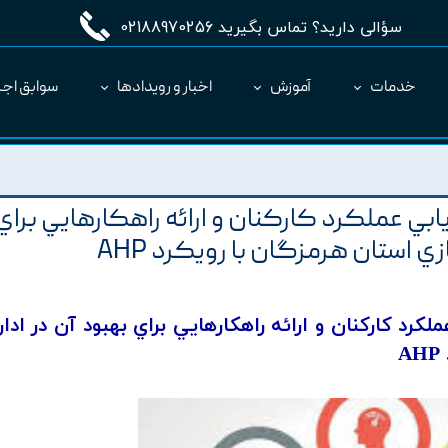
سؤالی دارید؟ تماس بگیرید 02188970256
خدمات
آموزش
اخبار و رویدادها
سوابق اجر
مدیریت طرح MC
ارائه نرم‌افزار به عنوان SaaS
بي عملکرد کارکنان و ارائه راهکارهايي براي
ي استان هرمزگان با رويکرد AHP
رد کارکنان و ارائه راهکارهايي براي بهبود آن در ادار