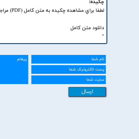
چکیده:
لطفا براي مشاهده چکيده به متن کامل (PDF) مراجعه فرماييد.
دانلود متن کامل
"
ارسال